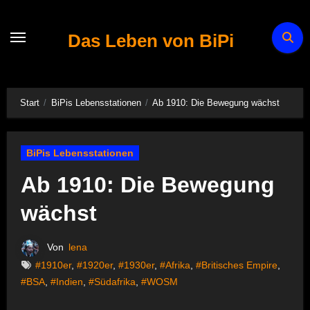
Zum
Inhalt
Das Leben von BiPi
springen
Start
BiPis Lebensstationen
Ab 1910: Die Bewegung wächst
BiPis Lebensstationen
Ab 1910: Die Bewegung
wächst
Von
lena
#1910er
,
#1920er
,
#1930er
,
#Afrika
,
#Britisches Empire
,
#BSA
,
#Indien
,
#Südafrika
,
#WOSM