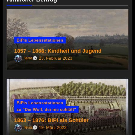
BiPis Lebensstationen
1857 – 1866: Kindheit und Jugend
lena
23. Februar 2023
BiPis Lebensstationen
zu "Der Wolf, der nie schläft"
1863 – 1876: BiPi als Schüler
lena
19. März 2023