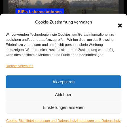
BiPis Lebensstationen
1857 – 1866: Kindheit und Jugend
Cookie-Zustimmung verwalten
Wir verwenden Technologien wie Cookies, um Geräteinformationen zu
speichern und/oder darauf zuzugreifen. Wir tun dies, um das Browsing-
Erlebnis zu verbessern und um (nicht) personalisierte Werbung
anzuzeigen. Wenn du nicht zustimmst oder die Zustimmung widerrufst,
kann dies bestimmte Merkmale und Funktionen beeinträchtigen.
Dienste verwalten
Das Leben von BiPi
Akzeptieren
Ablehnen
Einstellungen ansehen
Copyright © All rights reserved
|
Blogus
von
Themeansar
.
Impressum und Datenschutz
Cookie-Richtlinie (EU)
Lizenzen
Cookie-Richtlinie
Impressum und Datenschutz
Impressum und Datenschutz