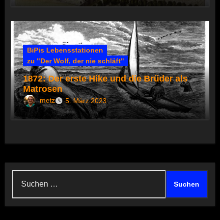
BiPis Lebensstationen
zu "Der Wolf, der nie schläft"
1872: Der erste Hike und die Brüder als
Matrosen
metz
5. März 2023
Suchen
nach: