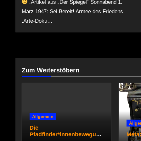
.Artikel aus „Der Spiegel“ Sonnabend 1.
März 1947: Sei Bereit! Armee des Friedens
.Arte-Doku…
Zum Weiterstöbern
Allgemein
Allge
Die
Pfadfinder*innenbewegung
Meta:
steht zur Diskussion –