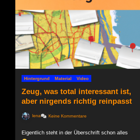
Hintergrund
Material
Video
Zeug, was total interessant ist,
aber nirgends richtig reinpasst
lena
Keine Kommentare
Eigentlich steht in der Überschrift schon alles