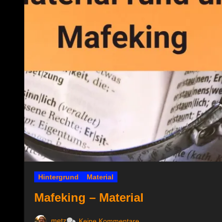
Hintergrund
Material
Mafeking – Material
metz
Keine Kommentare