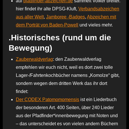
auf
pfadfinder-abzeichen.de
sammelt Volker breiter.
hier findet ihr alte DPSG-Kluft,
Verbandsabzeichen
aus aller Welt
,
Jamboree -Badges
,
Abzeichen mit
dem Porträt von Baden-Powell
und vieles mehr.
.Historisches (rund um die
Bewegung)
Zauberwaldverlag
: den Zauberwaldverlag
empfehlen wir euch nicht, weil es dort zwei tolle
Lager-/Fahrtenkochbücher namens „Komolze“ gibt,
sondern wegen dem dritten Werk das ihr dort
findet:
Der CODEX Patomomomensis
ist ein Liederbuch
der besonderen Art. 400 Seiten, über 240 Lieder
aus der Pfadfinder*innenbewegung mit Noten und
– das unterscheidet es von vielen andern Büchern