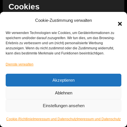
Cookies
Unsere Internetseiten verwenden so genannte
Cookie-Zustimmung verwalten
„Cookies“. Cookies sind kleine Datenpakete und
Wir verwenden Technologien wie Cookies, um Geräteinformationen zu
richten auf Ihrem Endgerät keinen Schaden an. Sie
speichern und/oder darauf zuzugreifen. Wir tun dies, um das Browsing-
werden entweder vorübergehend für die Dauer einer
Erlebnis zu verbessern und um (nicht) personalisierte Werbung
anzuzeigen. Wenn du nicht zustimmst oder die Zustimmung widerrufst,
Sitzung (Session-Cookies) oder dauerhaft
kann dies bestimmte Merkmale und Funktionen beeinträchtigen.
(permanente Cookies) auf Ihrem Endgerät gespeichert.
Dienste verwalten
Session-Cookies werden nach Ende Ihres Besuchs
automatisch gelöscht. Permanente Cookies bleiben
Akzeptieren
auf Ihrem Endgerät gespeichert, bis Sie diese selbst
löschen oder eine automatische Löschung durch Ihren
Ablehnen
Webbrowser erfolgt.
Einstellungen ansehen
Cookies können von uns (First-Party-Cookies) oder
von Drittunternehmen stammen (sog. Third-Party-
Cookie-Richtlinie
Impressum und Datenschutz
Impressum und Datenschutz
Cookies). Third-Party-Cookies ermöglichen die