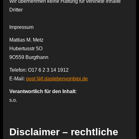
Wir übernehmen keine Haftung für verlinkte Inhalte
Dritter
Impressum
Mattias M. Metz
Hubertusstr 5O
9O559 Burgthann
Telefon: O17 6 2 3 14 1912
E-Mail:
post [ät] daslebenvonbipi.de
Verantwortlich für den Inhalt
:
s.o.
Disclaimer – rechtliche