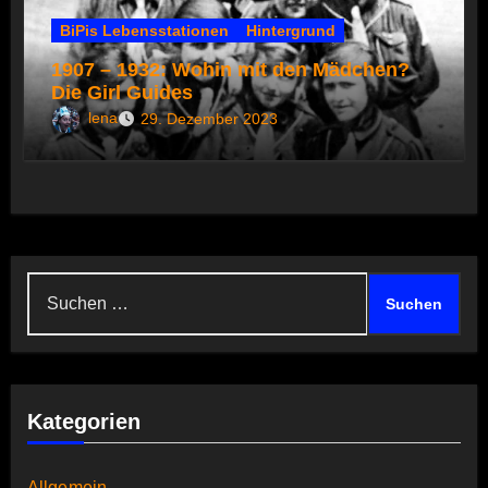
BiPis Lebensstationen
Hintergrund
1907 – 1932: Wohin mit den Mädchen?
Die Girl Guides
lena
29. Dezember 2023
Suchen
nach:
Kategorien
Allgemein