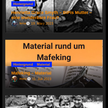
Hintergrund
Henrietta Grace Smyth – BiPis Mutter –
eine wunderbare Frau?
lena
19. März 2023
Hintergrund
Material
Mafeking – Material
metz
11. Juli 2023