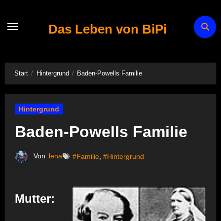
Zum
Inhalt
Das Leben von BiPi
springen
Start
Hintergrund
Baden-Powells Familie
Hintergrund
Baden-Powells Familie
Von
lena
#Familie
,
#Hintergrund
Mutter: