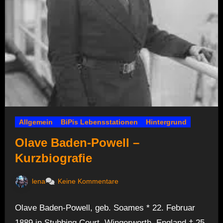
Allgemein
BiPis Lebensstationen
Hintergrund
Olave Baden-Powell –
Kurzbiografie
lena
Keine Kommentare
Olave Baden-Powell, geb. Soames * 22. Februar
1889 in Stubbing Court, Wingerworth, England † 25.