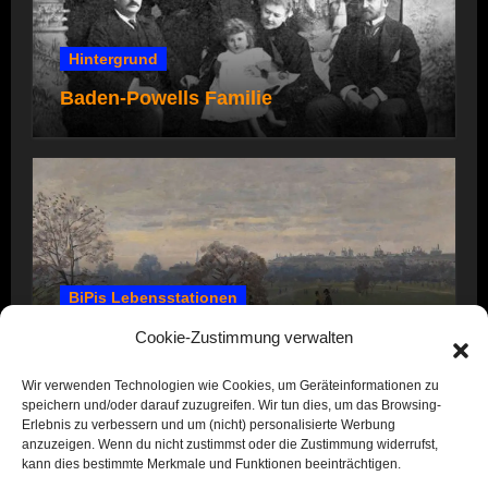
Hintergrund
Baden-Powells Familie
BiPis Lebensstationen
1857 – 1866: Kindheit und Jugend
Cookie-Zustimmung verwalten
Wir verwenden Technologien wie Cookies, um Geräteinformationen zu
speichern und/oder darauf zuzugreifen. Wir tun dies, um das Browsing-
Erlebnis zu verbessern und um (nicht) personalisierte Werbung
anzuzeigen. Wenn du nicht zustimmst oder die Zustimmung widerrufst,
kann dies bestimmte Merkmale und Funktionen beeinträchtigen.