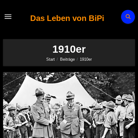
Zum
Inhalt
Das Leben von BiPi
springen
1910er
Start
Beiträge
1910er