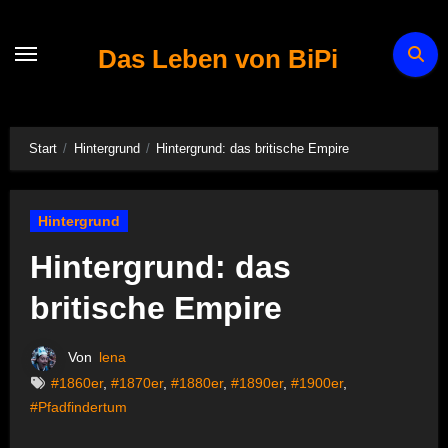
Zum
Inhalt
Das Leben von BiPi
springen
Start
Hintergrund
Hintergrund: das britische Empire
Hintergrund
Hintergrund: das
britische Empire
Von
lena
#1860er
,
#1870er
,
#1880er
,
#1890er
,
#1900er
,
#Pfadfindertum