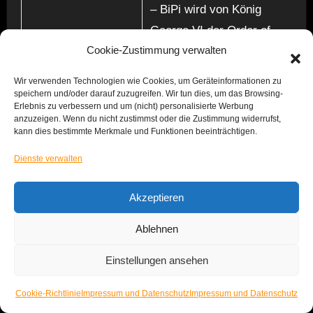
– BiPi wird von König
George VI der Order of
Cookie-Zustimmung verwalten
Merit verliehen.
– BiPi reist wieder nach
Wir verwenden Technologien wie Cookies, um Geräteinformationen zu
Südafrika, um dortige
speichern und/oder darauf zuzugreifen. Wir tun dies, um das Browsing-
Erlebnis zu verbessern und um (nicht) personalisierte Werbung
Konflikte bezüglich der
anzuzeigen. Wenn du nicht zustimmst oder die Zustimmung widerrufst,
kann dies bestimmte Merkmale und Funktionen beeinträchtigen.
Rassentrennung der
dortigen
Dienste verwalten
Pfadfinderorganisationen
Akzeptieren
zu lösen.
1937
Ablehnen
BiPi häll seine
Einstellungen ansehen
Abschlussrede beim
Jamboree in Dänemark.
Cookie-Richtlinie
Impressum und Datenschutz
Impressum und Datenschutz
Er ist nicht mehr bei guter