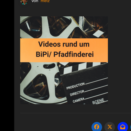
Von
metz