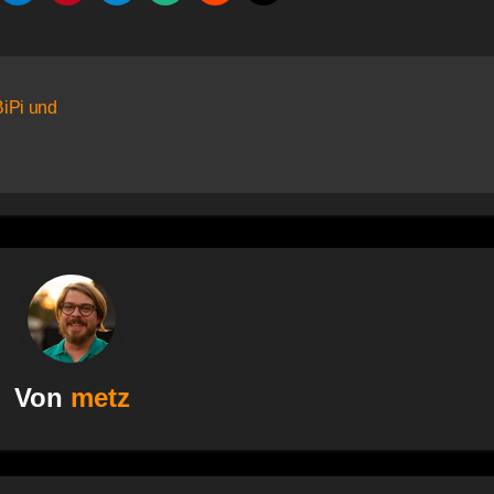
BiPi und
Von
metz