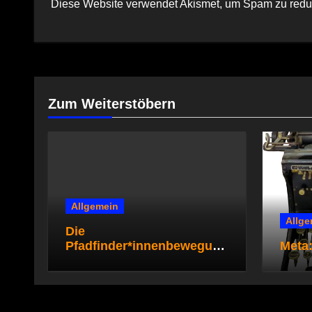
Diese Website verwendet Akismet, um Spam zu redu
Zum Weiterstöbern
Allgemein
Allge
Die
Pfadfinder*innenbewegung
Meta:
steht zur Diskussion –
Gruppenstunden für die
Pfadi- und
Rover*innenstufe