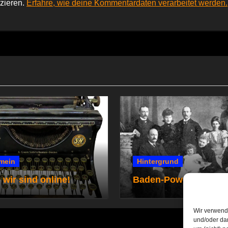
zieren.
Erfahre, wie deine Kommentardaten verarbeitet werden.
mein
Hintergrund
 wir sind online!
Baden-Powells Famili
Wir verwend
und/oder dar