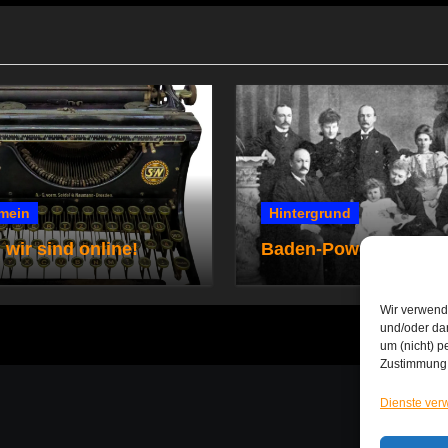
mein
Hintergrund
 wir sind online!
Baden-Powells Famili
Wir verwend
und/oder dar
um (nicht) p
Zustimmung 
Dienste ver