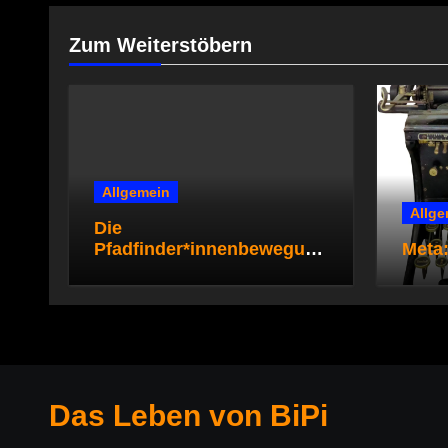
Zum Weiterstöbern
Allgemein
Allge
Die
Pfadfinder*innenbewegung
Meta:
steht zur Diskussion –
Gruppenstunden für die
Pfadi- und
Rover*innenstufe
Das Leben von BiPi