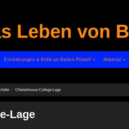
s Leben von B
Einordnungen & Kritik an Baden-Powell
Material
chüler
CHarterhouse-College-Lage
ge-Lage