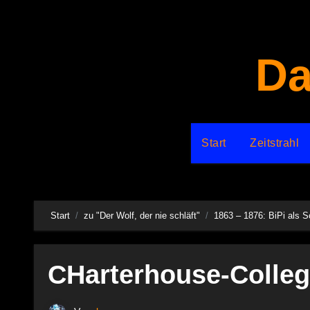
Zum
Inhalt
springen
Da
Start
Zeitstrahl
Start
zu "Der Wolf, der nie schläft"
1863 – 1876: BiPi als S
CHarterhouse-Colle