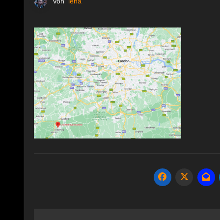
Von
lena
Beitragsnavigation