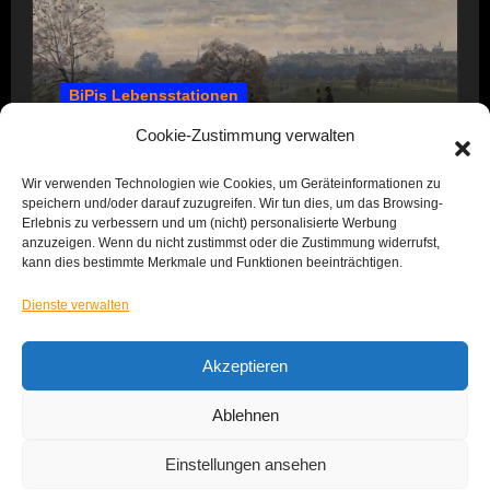
BiPis Lebensstationen
1857 – 1866: Kindheit und Jugend
Cookie-Zustimmung verwalten
Wir verwenden Technologien wie Cookies, um Geräteinformationen zu
speichern und/oder darauf zuzugreifen. Wir tun dies, um das Browsing-
Erlebnis zu verbessern und um (nicht) personalisierte Werbung
anzuzeigen. Wenn du nicht zustimmst oder die Zustimmung widerrufst,
kann dies bestimmte Merkmale und Funktionen beeinträchtigen.
Dienste verwalten
Das Leben von BiPi
Akzeptieren
Ablehnen
Einstellungen ansehen
Copyright © All rights reserved
|
Blogus
von
Themeansar
.