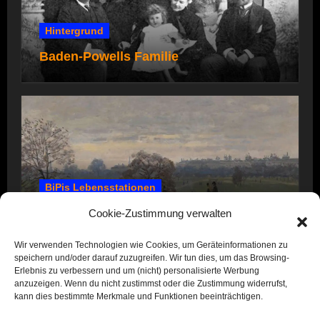
Hintergrund
Baden-Powells Familie
BiPis Lebensstationen
1857 – 1866: Kindheit und Jugend
Cookie-Zustimmung verwalten
Wir verwenden Technologien wie Cookies, um Geräteinformationen zu
speichern und/oder darauf zuzugreifen. Wir tun dies, um das Browsing-
Erlebnis zu verbessern und um (nicht) personalisierte Werbung
anzuzeigen. Wenn du nicht zustimmst oder die Zustimmung widerrufst,
kann dies bestimmte Merkmale und Funktionen beeinträchtigen.