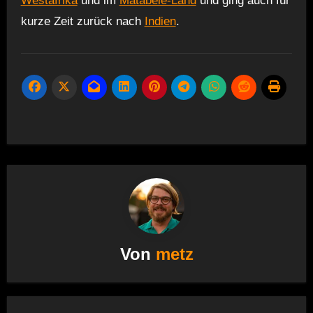
Westafrika
und im
Matabele-Land
und ging auch für
kurze Zeit zurück nach
Indien
.
Von
metz